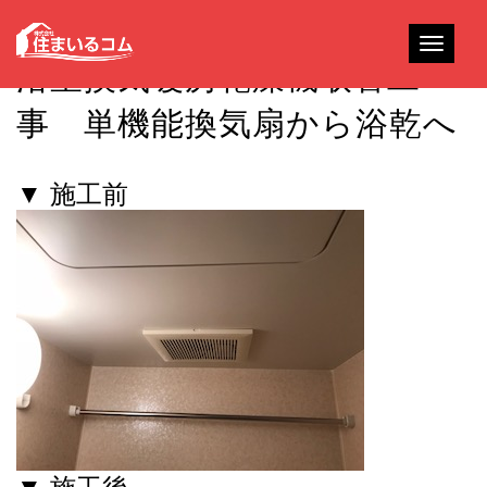
Toggle
浴室換気暖房乾燥機取替工
navigati
事 単機能換気扇から浴乾へ
▼ 施工前
▼ 施工後