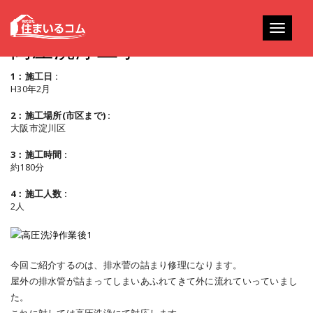
Toggle
高圧洗浄工事
navigati
1：施工日 :
H30年2月
2：施工場所(市区まで) :
大阪市淀川区
3：施工時間 :
約180分
4：施工人数 :
2人
今回ご紹介するのは、排水菅の詰まり修理になります。
屋外の排水管が詰まってしまいあふれてきて外に流れていっていまし
た。