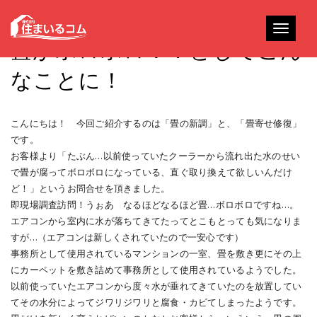
Toggle
畳がボロボロ！？どしてこん
navigati
なことに！
こんにちは！ 今回ご紹介するのは「畳の新調」と、「畳寄せ修復」
です。
お客様より「たぶん…以前使っていたクーラーから流れ出た水のせい
で畳が腐ってボロボロになっている、直ぐ取り換えて欲しいんだけ
ど！」というお問合せを頂きました。
即現場調査訪問！うぉあ なるほどなるほど畳…ボロボロですね…。
エアコンから室内に水が落ちてきてたってとこもとっても気になりま
すが…（エアコンは新しくされていたので一安心です）
事務所として使用されているマンションの一室、畳を敷き更にその上
にカーペットを敷き詰めて事務所として使用されているようでした。
以前使っていたエアコンから度々水が垂れてきていたのを放置してい
てその水分によってジワリジワリと腐食・カビてしまったようです。