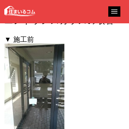
Toggle
エントランスガラスの取替
navigati
▼ 施工前