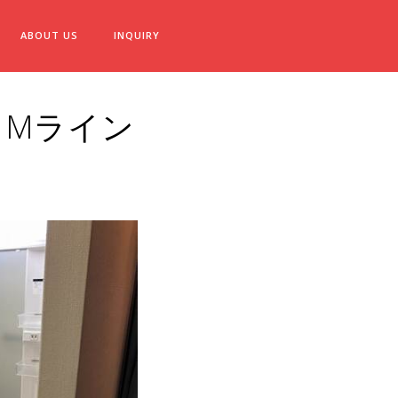
ABOUT US
INQUIRY
 Mライン