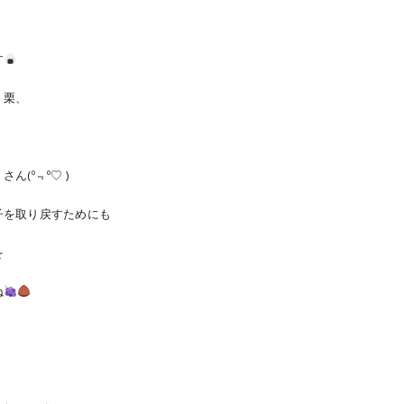
す
、栗、
(º﹃º♡ )
子を取り戻すためにも
を
ね