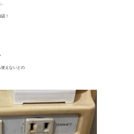
た。
確認！
ら
も使えないとの