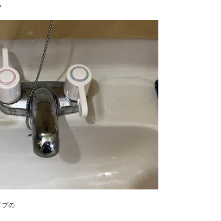
ら
イプの