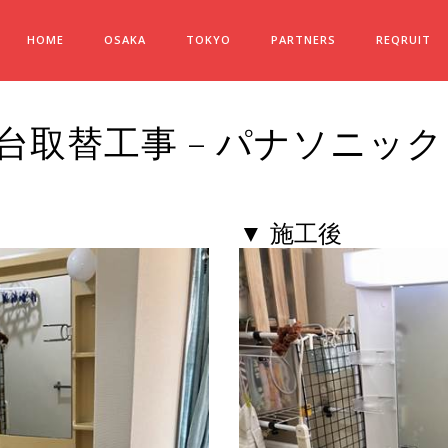
HOME
OSAKA
TOKYO
PARTNERS
REQRUIT
台取替工事 – パナソニック
▼ 施工後