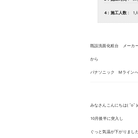
4：施工人数 :
1
既設洗面化粧台 メーカ
から
パナソニック Mライン
みなさんこんにちは( ˆoˆ )
10月後半に突入し
ぐっと気温が下がりまし