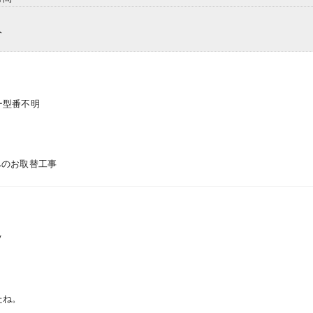
人
ー型番不明
へのお取替工事
/
たね。