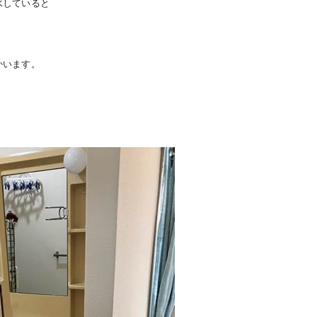
水していると
。
かいます。