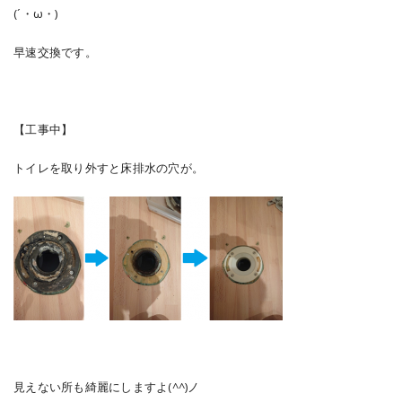
(´・ω・)
早速交換です。
【工事中】
トイレを取り外すと床排水の穴が。
見えない所も綺麗にしますよ(^^)ノ