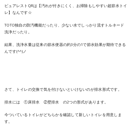
ピュアレストQRは【汚れが付きにくく、お掃除もしやすい超節水トイ
レ】なんです☆
TOTO独自の防汚機能だったり、少ない水でしっかり流すトルネード
洗浄だったり。
結果、洗浄水量は従来の節水便器の約3分の1で節水効果が期待できる
んです(^^)ノ
さて、トイレの交換で気を付けないといけないのが排水形式です。
排水には ①床排水 ②壁排水 の2つの形式があります。
今ついているトイレがどちらかを確認して新しいトイレを用意しま
す。