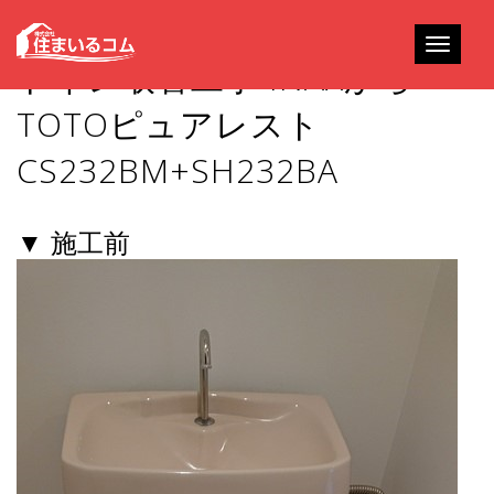
Toggle
トイレ取替工事 INAXから
navigati
TOTOピュアレスト
CS232BM+SH232BA
▼ 施工前