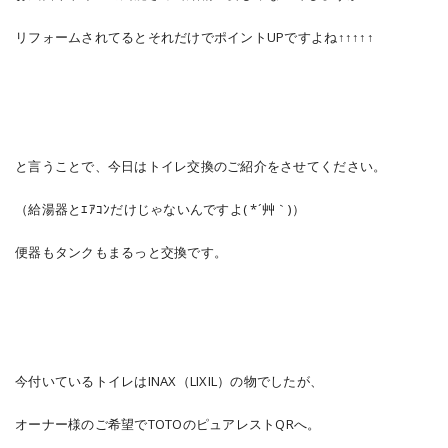
リフォームされてるとそれだけでポイントUPですよね↑↑↑↑↑
と言うことで、今日はトイレ交換のご紹介をさせてください。
（給湯器とｴｱｺﾝだけじゃないんですよ( *´艸｀)）
便器もタンクもまるっと交換です。
今付いているトイレはINAX（LIXIL）の物でしたが、
オーナー様のご希望でTOTOのピュアレストQRへ。