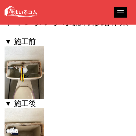
Toggle
トイレタンク水漏れ修繕作業
navigati
▼ 施工前
▼ 施工後