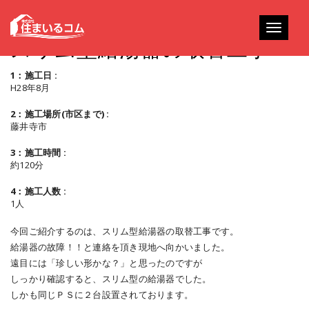
Toggle
スリム型給湯器の取替工事
navigati
1：施工日 :
H28年8月
2：施工場所(市区まで) :
藤井寺市
3：施工時間 :
約120分
4：施工人数 :
1人
今回ご紹介するのは、スリム型給湯器の取替工事です。
給湯器の故障！！と連絡を頂き現地へ向かいました。
遠目には「珍しい形かな？」と思ったのですが
しっかり確認すると、スリム型の給湯器でした。
しかも同じＰＳに２台設置されております。