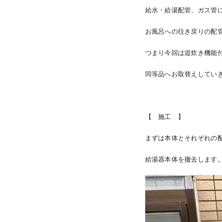
給水・給湯配管、ガス管
お風呂への往き戻りの配
つまり今回は追炊き機能
同等品へお取替えしてい
【 施工 】
まずは本体とそれぞれの
給湯器本体を撤去します