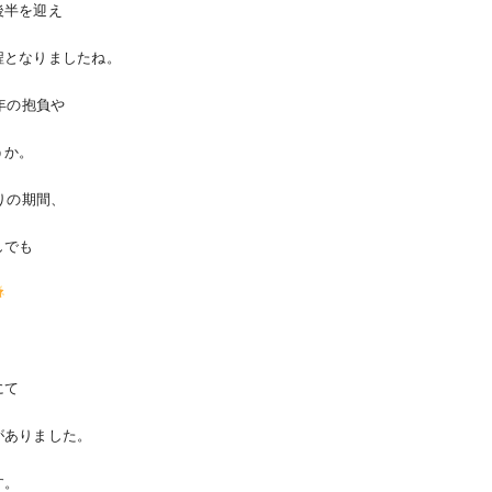
後半を迎え
程となりましたね。
年の抱負や
うか。
りの期間、
しでも
にて
がありました。
す。