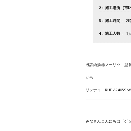
2：施工場所（市区
3：施工時間 :
2
4：施工人数 :
1
既設給湯器ノーリツ 型番
から
リンナイ RUF-A2405S
みなさんこんにちは( ˆoˆ )