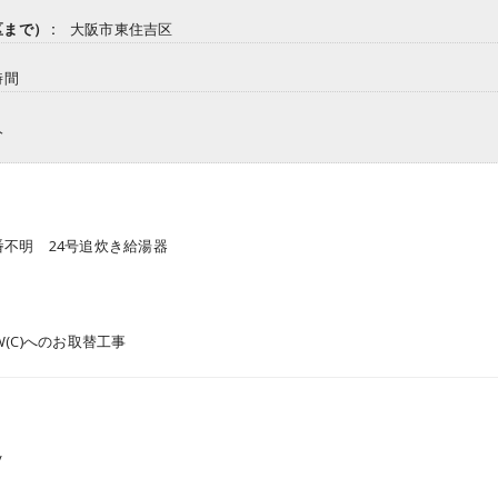
まで） :
大阪市東住吉区
時間
人
不明 24号追炊き給湯器
AW(C)へのお取替工事
/