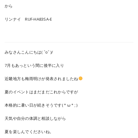
から
リンナイ RUF-HA83SA-E
みなさんこんにちは( ˆoˆ )/
7月もあっという間に後半に入り
近畿地方も梅雨明けが発表されましたね
夏のイベントはまだまだこれからですが
本格的に暑い日が続きそうです( ° ω ° ; )
天気や自分の体調と相談しながら
夏を楽しんでくださいね。