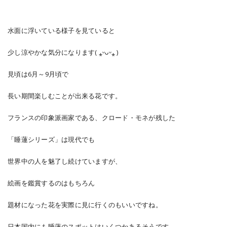
水面に浮いている様子を見ていると
少し涼やかな気分になります( ⁎ᵕᴗᵕ⁎ )
見頃は6月～9月頃で
長い期間楽しむことが出来る花です。
フランスの印象派画家である、クロード・モネが残した
「睡蓮シリーズ」は現代でも
世界中の人を魅了し続けていますが、
絵画を鑑賞するのはもちろん
題材になった花を実際に見に行くのもいいですね。
日本国内にも睡蓮のスポットはいくつかあるそうです。