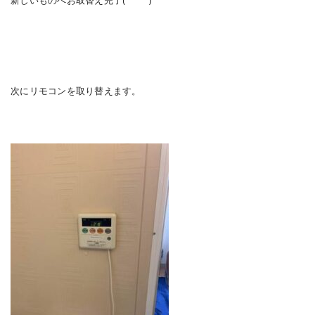
新しいものへお取替え完了( ᐢ˙꒳​˙ᐢ )
次にリモコンを取り替えます。