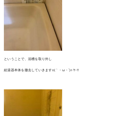
ということで、浴槽を取り外し
給湯器本体を撤去していきますo(｀・ω・´)○ ﾔｰ!!