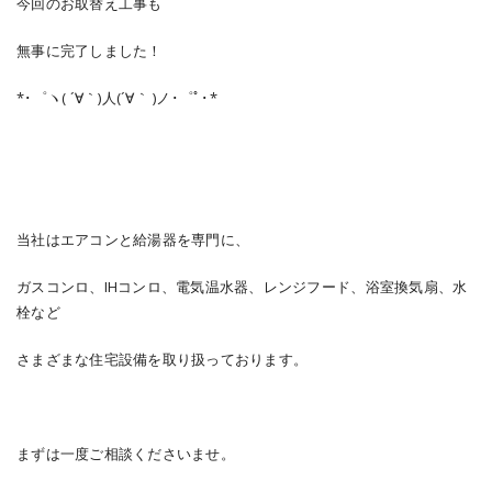
今回のお取替え工事も
無事に完了しました！
*･゜ヽ( ´∀｀)人(´∀｀ )ノ･゜ﾟ･*
当社はエアコンと給湯器を専門に、
ガスコンロ、IHコンロ、電気温水器、レンジフード、浴室換気扇、水
栓など
さまざまな住宅設備を取り扱っております。
まずは一度ご相談くださいませ。