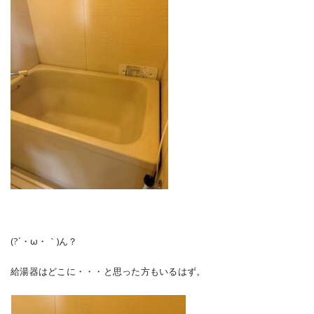
(?´・ω・｀)ん？
給湯器はどこに・・・と思った方もいるはず。