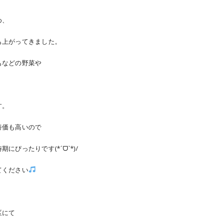
め、
も上がってきました。
もなどの野菜や
す。
養価も高いので
にぴったりです(*ˊᗜˋ*)/
てください
区にて