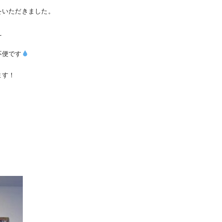
をいただきました。
え
不便です
ます！