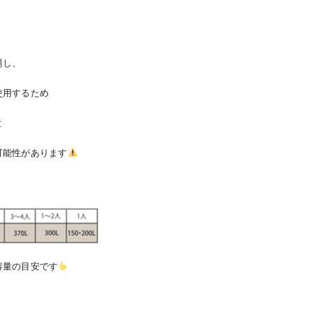
湯し、
使用するため
と
可能性があります
容量の目安です