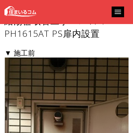
Toggle
給湯器取替工事 – パロマ
navigati
PH1615AT PS扉内設置
▼ 施工前