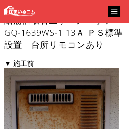
Toggle
給湯器取替工事 ノーリツ
navigati
GQ-1639WS-1 13Ａ ＰＳ標準
設置 台所リモコンあり
▼ 施工前