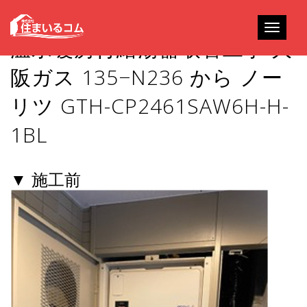
Toggle
温水暖房付給湯器取替工事 大
navigati
阪ガス 135−N236 から ノー
リツ GTH-CP2461SAW6H-H-
1BL
▼ 施工前