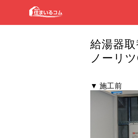
給湯器取替
ノーリツGQ
▼ 施工前