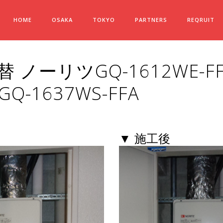
HOME
OSAKA
TOKYO
PARTNERS
REQRUIT
 ノーリツGQ-1612WE-FF
-1637WS-FFA
▼ 施工後