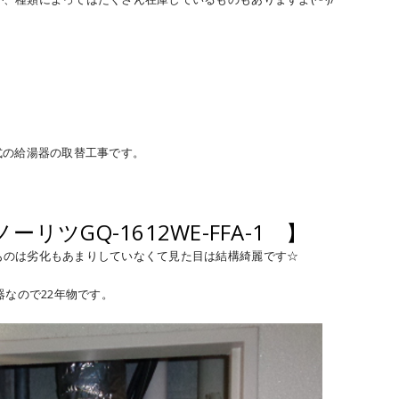
式の給湯器の取替工事です。
リツGQ-1612WE-FFA-1 】
ものは劣化もあまりしていなくて見た目は結構綺麗です☆
器なので22年物です。