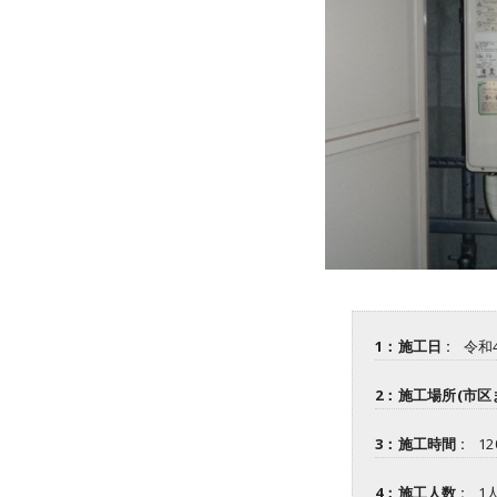
1：施工日 :
令和
2：施工場所(市区ま
3：施工時間 :
1
4：施工人数 :
1