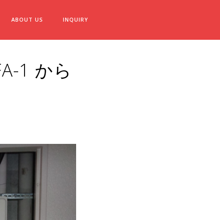
ABOUT US
INQUIRY
A-1 から