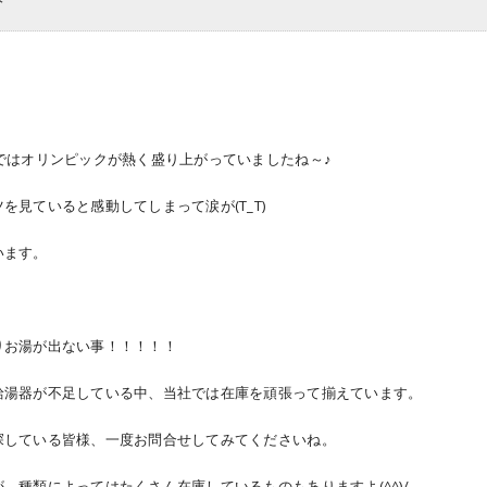
ではオリンピックが熱く盛り上がっていましたね～♪
を見ていると感動してしまって涙が(T_T)
います。
りお湯が出ない事！！！！！
給湯器が不足している中、当社では在庫を頑張って揃えています。
探している皆様、一度お問合せしてみてくださいね。
、種類によってはたくさん在庫しているものもありますよ(^^)/