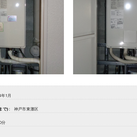
4年1月
で) :
神戸市東灘区
20分
人