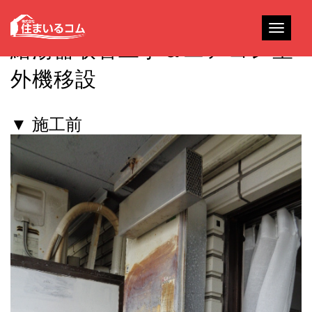
Toggle
給湯器取替工事＆エアコン室
navigati
外機移設
▼ 施工前