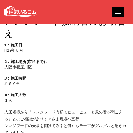
Toggle
レンジフード接続管のお取替
navigati
え
1：施工日 :
H29年８月
2：施工場所(市区まで) :
大阪市寝屋川区
3：施工時間 :
約６０分
4：施工人数 :
１人
入居者様から「レンジフード内部でヒューヒューと風の音が聞こえ
る」とのご相談がありすぐさま現場へ直行！！
レンジフードの天板を開けてみると何やらテープがグルグルと巻かれ
ていました。