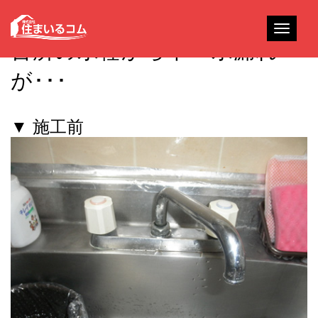
Toggle
台所の水栓から下へ水漏れ
navigati
が･･･
▼ 施工前