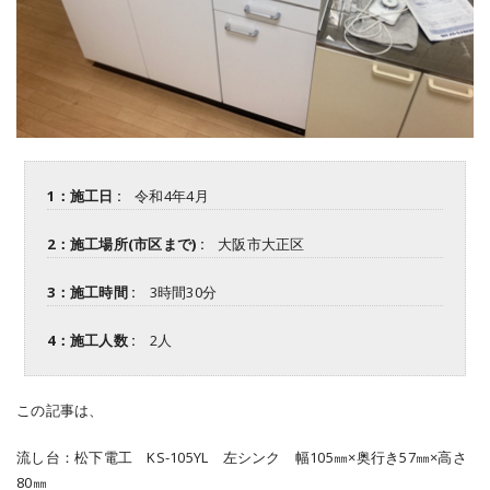
1：施工日 :
令和4年4月
2：施工場所(市区まで) :
大阪市大正区
3：施工時間 :
3時間30分
4：施工人数 :
2人
この記事は、
流し台：松下電工 KS-105YL 左シンク 幅105㎜×奥行き57㎜×高さ
80㎜