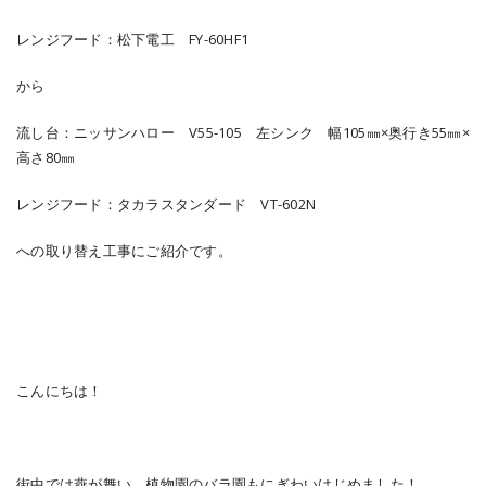
レンジフード：松下電工 FY-60HF1
から
流し台：ニッサンハロー V55-105 左シンク 幅105㎜×奥行き55㎜×
高さ80㎜
レンジフード：タカラスタンダード VT-602N
への取り替え工事にご紹介です。
こんにちは！
街中では燕が舞い、植物園のバラ園もにぎわいはじめました！