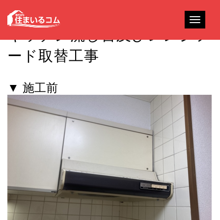
Toggle
キッチン流し台及びレンジフ
navigati
ード取替工事
▼ 施工前