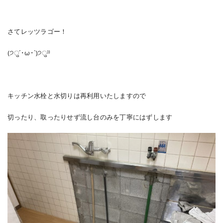
さてレッツラゴー！
(੭ु´･ω･`)੭ु⁾⁾
キッチン水栓と水切りは再利用いたしますので
切ったり、取ったりせず流し台のみを丁寧にはずします