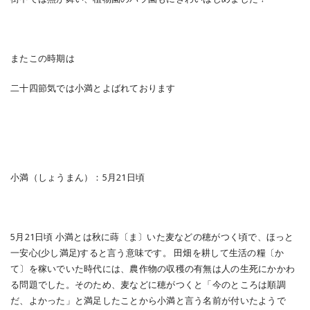
またこの時期は
二十四節気では小満とよばれております
小満（しょうまん）：5月21日頃
5月21日頃 小満とは秋に蒔〔ま〕いた麦などの穂がつく頃で、ほっと
一安心(少し満足)すると言う意味です。 田畑を耕して生活の糧〔か
て〕を稼いでいた時代には、農作物の収穫の有無は人の生死にかかわ
る問題でした。そのため、麦などに穂がつくと「今のところは順調
だ、よかった」と満足したことから小満と言う名前が付いたようで