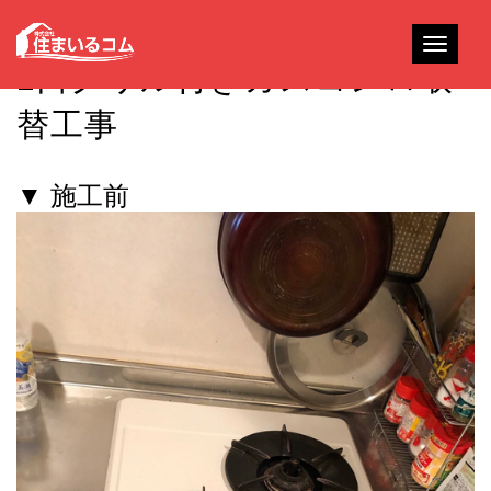
Toggle
2口グリル付きガスコンロ取
navigati
替工事
▼ 施工前