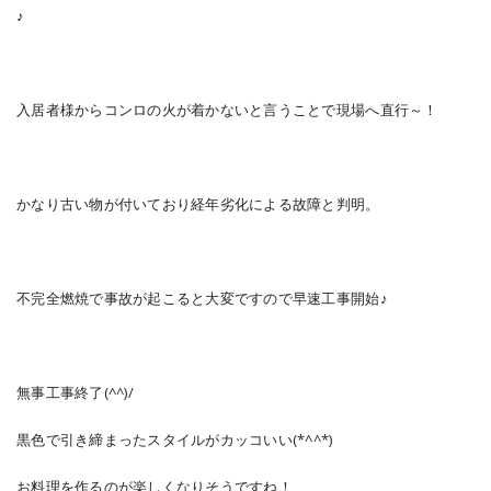
♪
入居者様からコンロの火が着かないと言うことで現場へ直行～！
かなり古い物が付いており経年劣化による故障と判明。
不完全燃焼で事故が起こると大変ですので早速工事開始♪
無事工事終了(^^)/
黒色で引き締まったスタイルがカッコいい(*^^*)
お料理を作るのが楽しくなりそうですね！