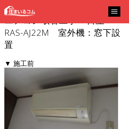
Toggle
エアコン取替工事 – 日立
navigati
RAS-AJ22M 室外機：窓下設
置
▼ 施工前