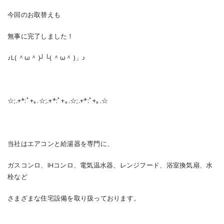
今回のお取替えも
無事に完了しました！
♪L( ＾ω＾ )┘└( ＾ω＾ )」♪
☆;.+*:ﾟ+｡.☆;.+*:ﾟ+｡.☆;.+*:ﾟ+｡.☆
当社はエアコンと給湯器を専門に、
ガスコンロ、IHコンロ、電気温水器、レンジフード、浴室換気扇、水
栓など
さまざまな住宅設備を取り扱っております。