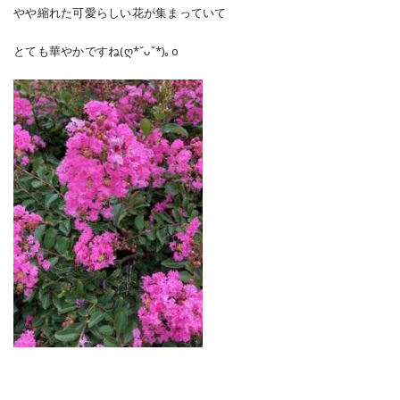
やや縮れた可愛らしい花が集まっていて
とても華やかですね(ღ*ˇᴗˇ*)｡o