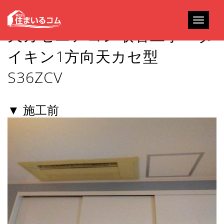
Toggle
天カセエアコン取替工事 – ダ
navigati
イキン1方向天カセ型
S36ZCV
▼ 施工前