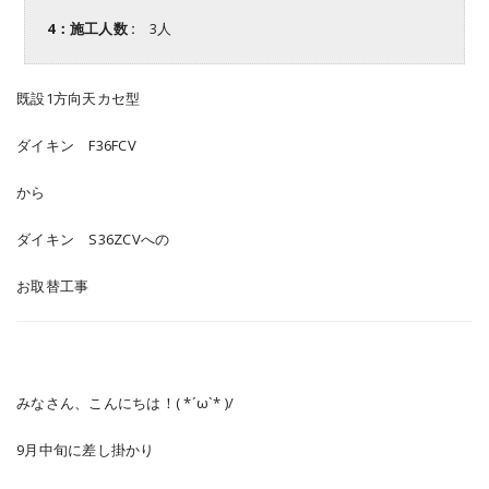
4：施工人数 :
3人
既設1方向天カセ型
ダイキン F36FCV
から
ダイキン S36ZCVへの
お取替工事
みなさん、こんにちは！( *´ω`* )/
9月中旬に差し掛かり