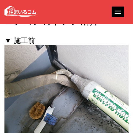
Toggle
エアコンのドレン清掃
navigati
▼ 施工前