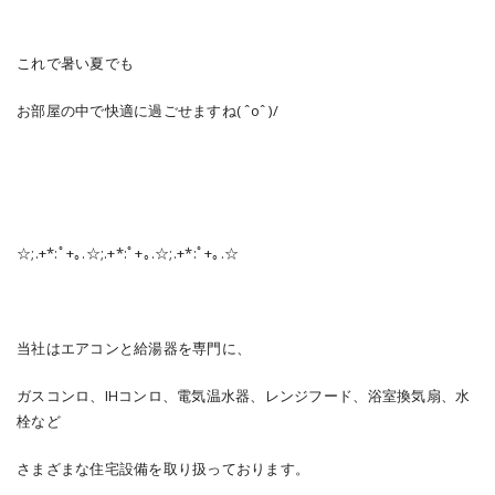
これで暑い夏でも
お部屋の中で快適に過ごせますね( ˆoˆ )/
☆;.+*:ﾟ+｡.☆;.+*:ﾟ+｡.☆;.+*:ﾟ+｡.☆
当社はエアコンと給湯器を専門に、
ガスコンロ、IHコンロ、電気温水器、レンジフード、浴室換気扇、水
栓など
さまざまな住宅設備を取り扱っております。