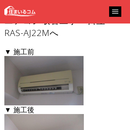
Toggle
エアコン取替工事 – 日立
navigati
RAS-AJ22Mへ
▼ 施工前
▼ 施工後