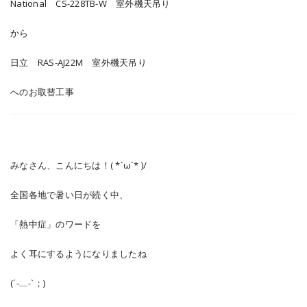
National CS-228TB-W 室外機天吊り
から
日立 RAS-AJ22M 室外機天吊り
へのお取替工事
みなさん、こんにちは！( *´ω`* )/
全国各地で暑い日が続く中、
「熱中症」のワードを
よく耳にするようになりましたね
(´-﹏-`；)