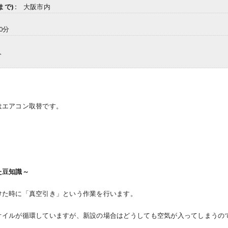
で) :
大阪市内
20分
人
はエアコン取替です。
た豆知識～
けた時に「真空引き」という作業を行います。
オイルが循環していますが、新設の場合はどうしても空気が入ってしまうの