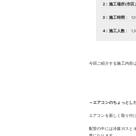
2：施工場所(市区ま
3：施工時間 :
1
4：施工人数 :
1
今回ご紹介する施工内容
～エアコンのちょっとし
エアコンを新しく取り付
配管の中には冷媒ガスと
業になります。